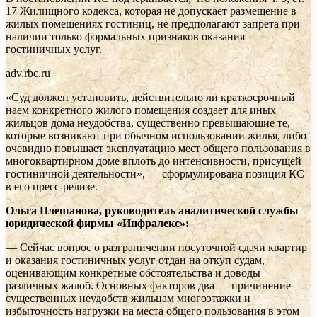
17 Жилищного кодекса, которая не допускает размещение в
жилых помещениях гостиниц, не предполагают запрета при
наличии только формальных признаков оказания
гостиничных услуг.
adv.rbc.ru
«Суд должен установить, действительно ли краткосрочный
наем конкретного жилого помещения создает для иных
жильцов дома неудобства, существенно превышающие те,
которые возникают при обычном использовании жилья, либо
очевидно повышает эксплуатацию мест общего пользования в
многоквартирном доме вплоть до интенсивности, присущей
гостиничной деятельности», — сформулирована позиция КС
в его пресс-релизе.
Ольга Плешанова, руководитель аналитической службы
юридической фирмы «Инфралекс»:
— Сейчас вопрос о разграничении посуточной сдачи квартир
и оказания гостиничных услуг отдан на откуп судам,
оценивающим конкретные обстоятельства и доводы
различных жалоб. Основных факторов два — причинение
существенных неудобств жильцам многоэтажки и
избыточность нагрузки на места общего пользования в этом