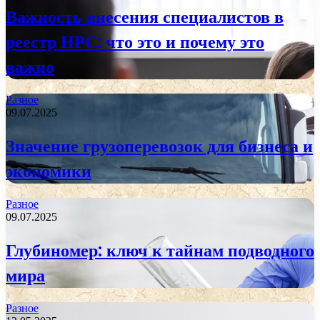
Важность внесения специалистов в
реестр НРС: что это и почему это
важно
Разное
09.07.2025
Значение грузоперевозок для бизнеса и
экономики
Разное
09.07.2025
Глубиномер: ключ к тайнам подводного
мира
Разное