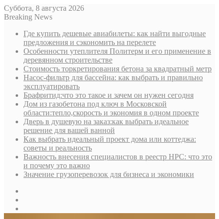
Суббота, 8 августа 2026
Breaking News
Где купить дешевые авиабилеты: как найти выгодные
предложения и сэкономить на перелете
Особенности утеплителя Политерм и его применение в
деревянном строительстве
Стоимость торкретирования бетона за квадратный метр
Насос-фильтр для бассейна: как выбрать и правильно
эксплуатировать
Брафритид:что это такое и зачем он нужен сегодня
Дом из газобетона под ключ в Московской
области:тепло,скорость и экономия в одном проекте
Дверь в душевую на заказ:как выбрать идеальное
решение для вашей ванной
Как выбрать идеальный проект дома или коттеджа:
советы и реальность
Важность внесения специалистов в реестр НРС: что это
и почему это важно
Значение грузоперевозок для бизнеса и экономики
Sidebar
Random
Article
Log
In