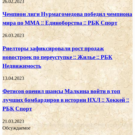
26.02.2023
Чемпион лиги Нурмагомедова победил чемпиона
мира по ММА :: Единоборства :: РБК Спорт
26.03.2023
Риелторы зафиксировали рост продаж
новостроек по переуступке :: Жилье :: РБК
Недвижимость
13.04.2023
Фетисов оценил шансы Малкина войти в топ
лучших бомбардиров в истории НХЛ :: Хоккей ::
РБК Спорт
21.03.2023
Обсуждаемое