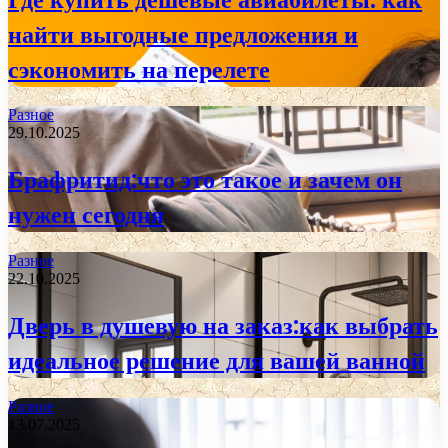
найти выгодные предложения и
сэкономить на перелете
Разное
29.10.2025
Брафритид:что это такое и зачем он
нужен сегодня
Разное
22.10.2025
Дверь в душевую на заказ:как выбрать
идеальное решение для вашей ванной
Разное
13.07.2025