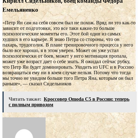
Кирилл Сидельников, боец команды Федора
Емельяненко
«Петр Ян сам на себя совсем был не похож. Вряд ли это как-то
зависит от подготовки, это все таки какие-то больше
психологические моменты его. Этот бой один из самых
худших в его карьере. Я знаю Петра со стороны, что он
пахарь, трудоголик. В плане тренировочного процесса у него
было все хорошо, я в этом уверен. Может он уже устал
психологически от боев, может у него мотивация пропала,
может уже возраст дает о себе знать. Я ожидал сейчас рубку,
что Петр Ян будет доминировать. Уходить из UFC и в Россию
возвращаться ему ни в коем случае нельзя. Потому что тогда
мы точно не увидим больше того Петра Яна, которым он был
раньше», — сказал Сидельников
Читать также:
Кроссовер Omoda C5 в России: теперь
с полным приводом