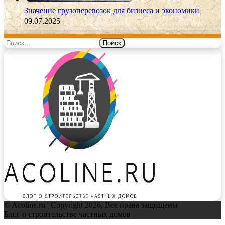
Значение грузоперевозок для бизнеса и экономики
09.07.2025
Найти:
© Acoline.ru | Copyright 2026, Все права защищены
Блог о строительстве частных домов
Facebook
Twitter
WhatsApp
Telegram
Back