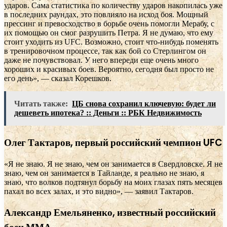
ударов. Сама статистика по количеству ударов накопилась уже
в последних раундах, это повлияло на исход боя. Мощный
прессинг и превосходство в борьбе очень помогли Мерабу, с
их помощью он смог разрушить Петра. Я не думаю, что ему
стоит уходить из UFC. Возможно, стоит что-нибудь поменять
в тренировочном процессе, так как бой со Стерлингом он
даже не почувствовал. У него впереди еще очень много
хороших и красивых боев. Вероятно, сегодня был просто не
его день», — сказал Корешков.
Читать также:
ЦБ снова сохранил ключевую: будет ли
дешеветь ипотека? :: Деньги :: РБК Недвижимость
Олег Тактаров, первый российский чемпион UFC
«Я не знаю. Я не знаю, чем он занимается в Свердловске. Я не
знаю, чем он занимается в Тайланде, я реально не знаю, я
знаю, что волков подтянул борьбу на моих глазах пять месяцев
пахал во всех залах, и это видно», — заявил Тактаров.
Александр Емельяненко, известный российский