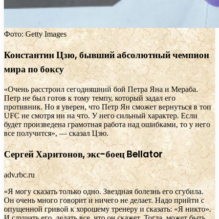
Фото: Getty Images
Константин Цзю, бывший абсолютный чемпион
мира по боксу
«Очень расстроил сегодняшний бой Петра Яна и Мераба.
Петр не был готов к тому темпу, который задал его
противник. Но я уверен, что Петр Ян сможет вернуться в топ
UFC не смотря ни на что. У него сильный характер. Если
будет произведена грамотная работа над ошибками, то у него
все получится», — сказал Цзю.
Сергей Харитонов, экс-боец Bellator
adv.rbc.ru
«Я могу сказать только одно. Звездная болезнь его сгубила.
Он очень много говорит и ничего не делает. Надо прийти с
опущенной гривой к хорошему тренеру и сказать: «Я никто».
И слушать его, делать все, что он скажет. Тогда, может быть,