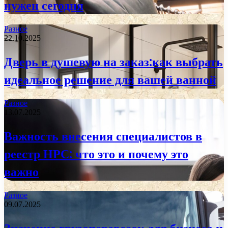
нужен сегодня
Разное
22.10.2025
Дверь в душевую на заказ:как выбрать
идеальное решение для вашей ванной
Разное
13.07.2025
Важность внесения специалистов в
реестр НРС: что это и почему это
важно
Разное
09.07.2025