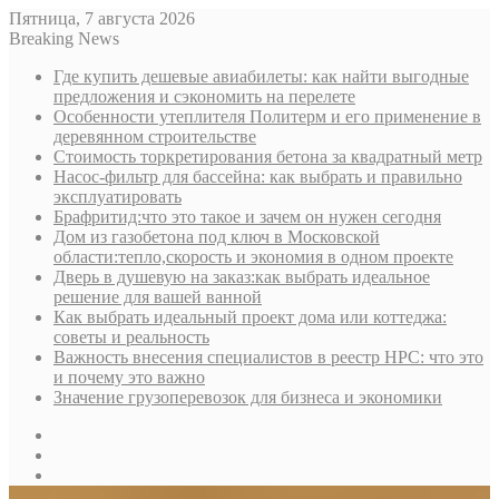
Пятница, 7 августа 2026
Breaking News
Где купить дешевые авиабилеты: как найти выгодные
предложения и сэкономить на перелете
Особенности утеплителя Политерм и его применение в
деревянном строительстве
Стоимость торкретирования бетона за квадратный метр
Насос-фильтр для бассейна: как выбрать и правильно
эксплуатировать
Брафритид:что это такое и зачем он нужен сегодня
Дом из газобетона под ключ в Московской
области:тепло,скорость и экономия в одном проекте
Дверь в душевую на заказ:как выбрать идеальное
решение для вашей ванной
Как выбрать идеальный проект дома или коттеджа:
советы и реальность
Важность внесения специалистов в реестр НРС: что это
и почему это важно
Значение грузоперевозок для бизнеса и экономики
Sidebar
Random
Article
Log
In