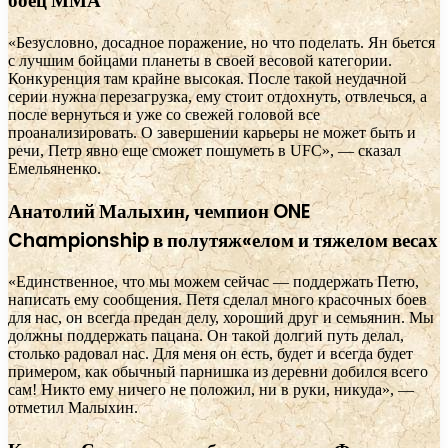
боец ММА
«Безусловно, досадное поражение, но что поделать. Ян бьется
с лучшим бойцами планеты в своей весовой категории.
Конкуренция там крайне высокая. После такой неудачной
серии нужна перезагрузка, ему стоит отдохнуть, отвлечься, а
после вернуться и уже со свежей головой все
проанализировать. О завершении карьеры не может быть и
речи, Петр явно еще сможет пошуметь в UFC», — сказал
Емельяненко.
Анатолий Малыхин, чемпион ONE
Championship в полутяж«елом и тяжелом весах
«Единственное, что мы можем сейчас — поддержать Петю,
написать ему сообщения. Петя сделал много красочных боев
для нас, он всегда предан делу, хороший друг и семьянин. Мы
должны поддержать пацана. Он такой долгий путь делал,
столько радовал нас. Для меня он есть, будет и всегда будет
примером, как обычный парнишка из деревни добился всего
сам! Никто ему ничего не положил, ни в руки, никуда», —
отметил Малыхин.