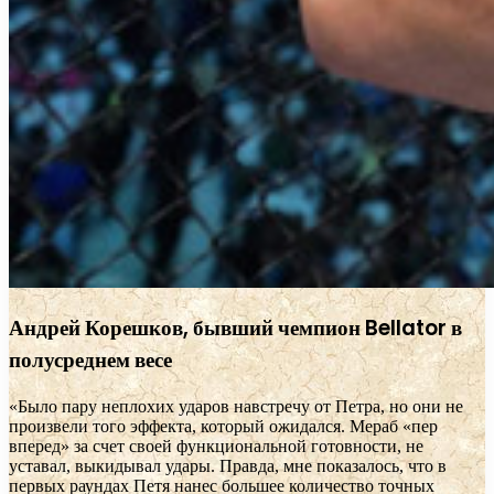
Андрей Корешков, бывший чемпион Bellator в
полусреднем весе
«Было пару неплохих ударов навстречу от Петра, но они не
произвели того эффекта, который ожидался. Мераб «пер
вперед» за счет своей функциональной готовности, не
уставал, выкидывал удары. Правда, мне показалось, что в
первых раундах Петя нанес большее количество точных