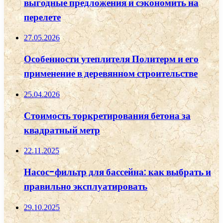
выгодные предложения и сэкономить на
перелете
27.05.2026
Особенности утеплителя Политерм и его
применение в деревянном строительстве
25.04.2026
Стоимость торкретирования бетона за
квадратный метр
22.11.2025
Насос-фильтр для бассейна: как выбрать и
правильно эксплуатировать
29.10.2025