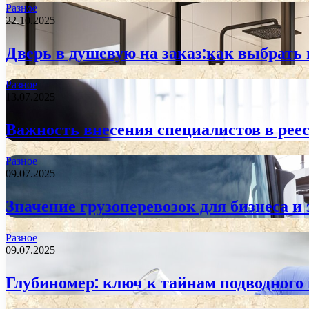
Разное
22.10.2025
Дверь в душевую на заказ:как выбрать
Разное
13.07.2025
Важность внесения специалистов в реес
Разное
09.07.2025
Значение грузоперевозок для бизнеса и
Разное
09.07.2025
Глубиномер: ключ к тайнам подводного