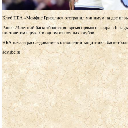
Клуб НБА «Мемфис Гриззлис» отстранил минимум на две игры з
Ранее 23-летний баскетболист во время прямого эфира в Insta
пистолетом в руках в одном из ночных клубов.
НБА начала расследование в отношении защитника, баскетболис
adv.rbc.ru