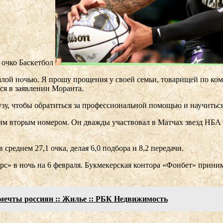
 очко
Баскетбол
шлой ночью. Я прошу прощения у своей семьи, товарищей по ком
тся в заявлении Моранта.
узу, чтобы обратиться за профессиональной помощью и научиться
 вторым номером. Он дважды участвовал в Матчах звезд НБА (2
реднем 27,1 очка, делая 6,0 подбора и 8,2 передачи.
» в ночь на 6 февраля. Букмекерская контора «Фонбет» приним
мечты россиян :: Жилье :: РБК Недвижимость