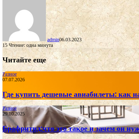
admin
06.03.2023
15
Чтение: одна минута
Читайте еще
Разное
07.07.2026
Где купить дешевые авиабилеты: как н
Разное
29.10.2025
Брафритид:что это такое и зачем он ну