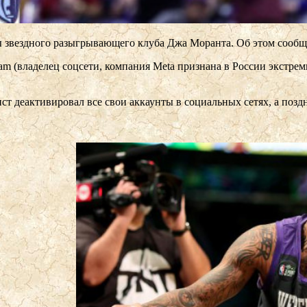
вездного разыгрывающего клуба Джа Моранта. Об этом сообщает
gram (владелец соцсети, компания Metа признана в России экстр
т деактивировал все свои аккаунты в социальных сетях, а поздн