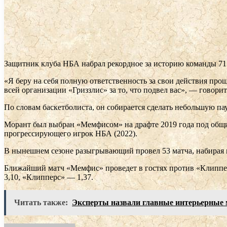
Защитник клуба НБА набрал рекордное за историю команды 71
«Я беру на себя полную ответственность за свои действия про
всей организации «Гриззлис» за то, что подвел вас», — говори
По словам баскетболиста, он собирается сделать небольшую па
Морант был выбран «Мемфисом» на драфте 2019 года под общим
прогрессирующего игрок НБА (2022).
В нынешнем сезоне разыгрывающий провел 53 матча, набирая в с
Ближайший матч «Мемфис» проведет в гостях против «Клипперс
3,10, «Клипперс» — 1,37.
Читать также:
Эксперты назвали главные интерьерные 