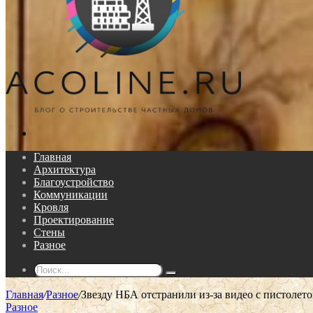
Поиск...
Главная
Архитектура
Благоустройство
Коммуникации
Кровля
Проектирование
Стены
Разное
Поиск...
Главная
/
Разное
/
Звезду НБА отстранили из-за видео с пистолетом
Разное