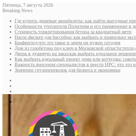
Пятница, 7 августа 2026
Breaking News
Где купить дешевые авиабилеты: как найти выгодные пре
Особенности утеплителя Политерм и его применение в д
Стоимость торкретирования бетона за квадратный метр
Насос-фильтр для бассейна: как выбрать и правильно экс
Брафритид:что это такое и зачем он нужен сегодня
Дом из газобетона под ключ в Московской области:тепло,
Дверь в душевую на заказ:как выбрать идеальное решени
Как выбрать идеальный проект дома или коттеджа: совет
Важность внесения специалистов в реестр НРС: что это 
Значение грузоперевозок для бизнеса и экономики
Sidebar
Random
Article
Log
In
Меню