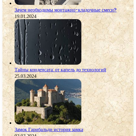
Зачем необходимы монтажно-кладочные смеси?
19.01.2024
Тайны конденсата: от капель до технологий
25.03.2024
Замок Гарибальди история замка
02.02.2024