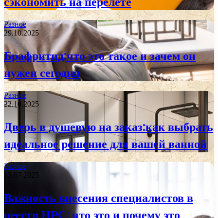
сэкономить на перелете
Разное
29.10.2025
Брафритид:что это такое и зачем он
нужен сегодня
Разное
22.10.2025
Дверь в душевую на заказ:как выбрать
идеальное решение для вашей ванной
Разное
13.07.2025
Важность внесения специалистов в
реестр НРС: что это и почему это