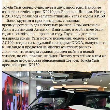
Toyota Yaris сейчас существует в двух ипостасях. Наиболее
известен хэтчбек серии XP210 для Европы и Японии. Но еще
в 2013 году появился «альтернативный» Yaris с кодом XP150
— более крупная и простая модель, созданная
преимущественно для небогатых рынков Юго-Восточной
Азии и Латинской Америки. Изначально в этой гамме были
седан и хэтчбек, но в прошлом году Toyota представила
четырехдверный Yaris нового поколения: модель с кодом
AC100 создана на модульной платформе DNGA, выпускается
в Таиланде и продается на многих азиатских рынках.
Логично, что вслед за седаном должен выйти и новый
хэтчбек, но его, похоже, не будет. Потому что сейчас в том же
Таиланде дебютировал обновленный хэтчбек Toyota Yaris
прежней серии XP150.