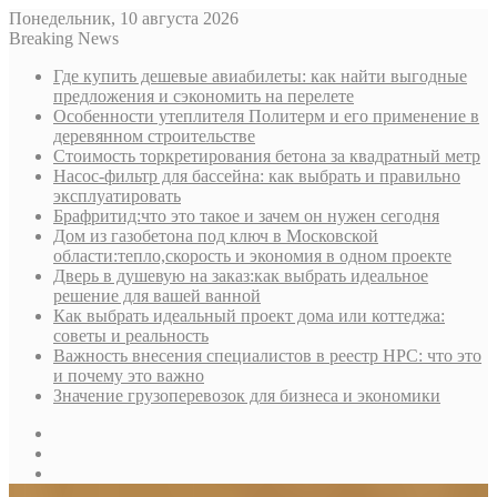
Понедельник, 10 августа 2026
Breaking News
Где купить дешевые авиабилеты: как найти выгодные
предложения и сэкономить на перелете
Особенности утеплителя Политерм и его применение в
деревянном строительстве
Стоимость торкретирования бетона за квадратный метр
Насос-фильтр для бассейна: как выбрать и правильно
эксплуатировать
Брафритид:что это такое и зачем он нужен сегодня
Дом из газобетона под ключ в Московской
области:тепло,скорость и экономия в одном проекте
Дверь в душевую на заказ:как выбрать идеальное
решение для вашей ванной
Как выбрать идеальный проект дома или коттеджа:
советы и реальность
Важность внесения специалистов в реестр НРС: что это
и почему это важно
Значение грузоперевозок для бизнеса и экономики
Sidebar
Random
Article
Log
In