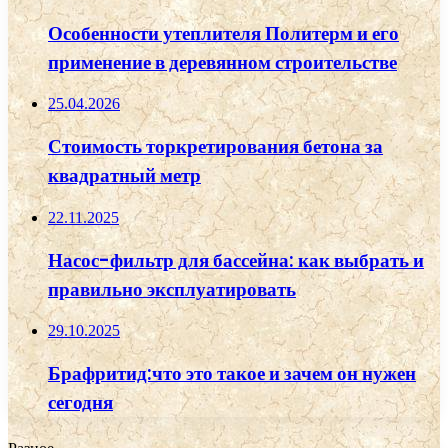
Особенности утеплителя Политерм и его
применение в деревянном строительстве
25.04.2026
Стоимость торкретирования бетона за
квадратный метр
22.11.2025
Насос-фильтр для бассейна: как выбрать и
правильно эксплуатировать
29.10.2025
Брафритид:что это такое и зачем он нужен
сегодня