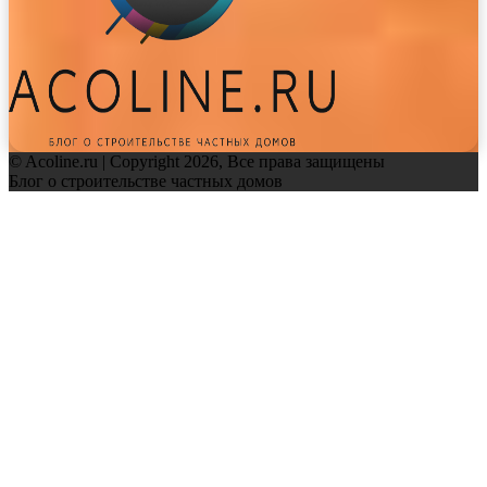
© Acoline.ru | Copyright 2026, Все права защищены
Блог о строительстве частных домов
Facebook
Twitter
WhatsApp
Telegram
Back
to
top
button