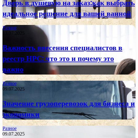
Дверь в душевую на заказ:как выбрать
идеальное решение для вашей ванной
Разное
13.07.2025
Важность внесения специалистов в
реестр НРС: что это и почему это
важно
Разное
09.07.2025
Значение грузоперевозок для бизнеса и
экономики
Разное
09.07.2025