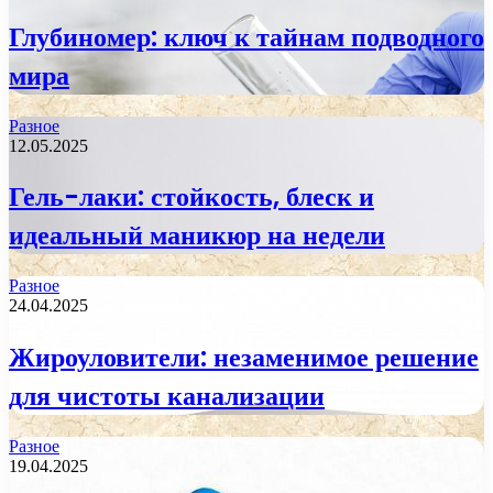
Глубиномер: ключ к тайнам подводного
мира
Разное
12.05.2025
Гель-лаки: стойкость, блеск и
идеальный маникюр на недели
Разное
24.04.2025
Жироуловители: незаменимое решение
для чистоты канализации
Разное
19.04.2025