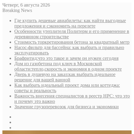
Четверг, 6 августа 2026
Breaking News
Где купить дешевые авиабилеты: как найти выгодные
предложения и сэкономить на перелете
Особенности утеплителя Политерм и его применение в
деревянном строительстве
Стоимость торкретирования бетона за квадратный метр
Насос-фильтр для бассейна: как выбрать и правильно
эксплуатировать
Брафритид:что это такое и зачем он нужен сегодня
Дом из газобетона под ключ в Московской
области:тепло,скорость и экономия в одном проекте
Дверь в душевую на заказ:как выбрать идеальное
решение для вашей ванной
Как выбрать идеальный проект дома или коттеджа:
советы и реальность
Важность внесения специалистов в реестр НРС: что это
и почему это важно
Значение грузоперевозок для бизнеса и экономики
Sidebar
Random
Article
Log
In