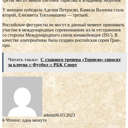
третье место заняли Евгения Тарасова и Владимир Морозов.
У женщин победила Аделия Петросян, Камила Валиева стала
второй, Елизавета Туктамышева — третьей.
Российские фигуристы не могут в данный момент принимать
участие в международных соревнованиях из-за отстранения
со стороны Международного союза конькобежцев (ISU). В
качестве альтернативы была создана российская серия Гран-
при.
Читать также:
С главного тренера «Торпедо» спросят
за клоуна :: Футбол :: РБК Спорт
admin
06.03.2023
6
Чтение: одна минута