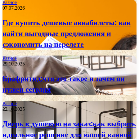
Разное
07.07.2026
Где купить дешевые авиабилеты: как
найти выгодные предложения и
сэкономить на перелете
Разное
29.10.2025
Брафритид:что это такое и зачем он
нужен сегодня
Разное
22.10.2025
Дверь в душевую на заказ:как выбрать
идеальное решение для вашей ванной