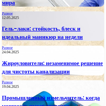
мира
Разное
12.05.2025
Гель-лаки: стойкость, блеск и
идеальный маникюр на недели
Разное
24.04.2025
Жироуловители: незаменимое решение
для чистоты канализации
Разное
19.04.2025
Промышленный измельчитель: когда
мощность имеет значение