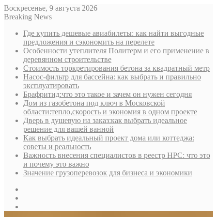
Воскресенье, 9 августа 2026
Breaking News
Где купить дешевые авиабилеты: как найти выгодные
предложения и сэкономить на перелете
Особенности утеплителя Политерм и его применение в
деревянном строительстве
Стоимость торкретирования бетона за квадратный метр
Насос-фильтр для бассейна: как выбрать и правильно
эксплуатировать
Брафритид:что это такое и зачем он нужен сегодня
Дом из газобетона под ключ в Московской
области:тепло,скорость и экономия в одном проекте
Дверь в душевую на заказ:как выбрать идеальное
решение для вашей ванной
Как выбрать идеальный проект дома или коттеджа:
советы и реальность
Важность внесения специалистов в реестр НРС: что это
и почему это важно
Значение грузоперевозок для бизнеса и экономики
Sidebar
Random
Article
Log
In