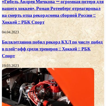
«Гибель Андрея Мичкова — огромная потеря для
нашего хоккея». Роман Ротенберг отреагировал
на смерть отца рекордсмена сборной России ::
Хоккей :: РБК Спорт
04.04.2023
Билялетдинов побил рекорд КХЛ по числу побед
в плей-офф среди тренеров :: Хоккей :: РБК
Спорт
19.03.2023