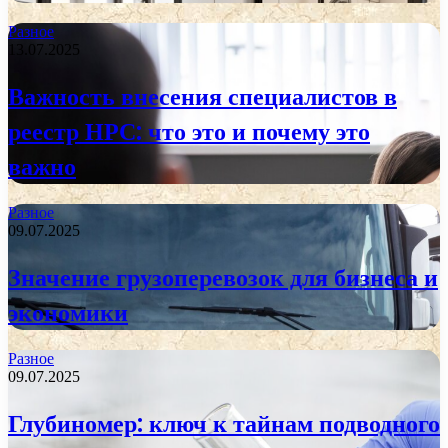
Разное
13.07.2025
Важность внесения специалистов в
реестр НРС: что это и почему это
важно
Разное
09.07.2025
Значение грузоперевозок для бизнеса и
экономики
Разное
09.07.2025
Глубиномер: ключ к тайнам подводного