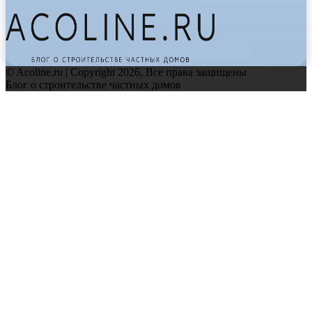
© Acoline.ru | Copyright 2026, Все права защищены
Блог о строительстве частных домов
Facebook
Twitter
WhatsApp
Telegram
Back
to
top
button