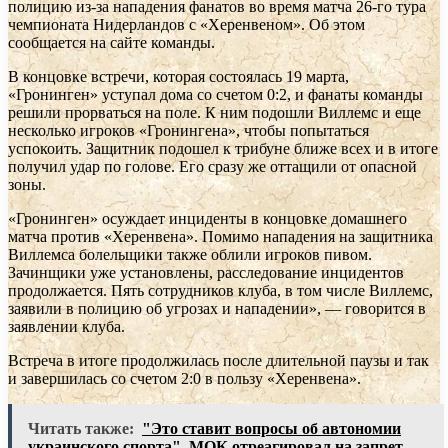
полицию из-за нападения фанатов во время матча 26-го тура
чемпионата Нидерландов с «Херенвеном». Об этом
сообщается на сайте команды.
В концовке встречи, которая состоялась 19 марта,
«Гронинген» уступал дома со счетом 0:2, и фанаты команды
решили прорваться на поле. К ним подошли Виллемс и еще
несколько игроков «Гронингена», чтобы попытаться
успокоить. Защитник подошел к трибуне ближе всех и в итоге
получил удар по голове. Его сразу же оттащили от опасной
зоны.
«Гронинген» осуждает инциденты в концовке домашнего
матча против «Херенвена». Помимо нападения на защитника
Виллемса болельщики также облили игроков пивом.
Зачинщики уже установлены, расследование инцидентов
продолжается. Пять сотрудников клуба, в том числе Виллемс,
заявили в полицию об угрозах и нападении», — говорится в
заявлении клуба.
Встреча в итоге продолжилась после длительной паузы и так
и завершилась со счетом 2:0 в пользу «Херенвена».
Читать также:
"Это ставит вопросы об автономии
украинского спорта". МОК отреагировал на запрет