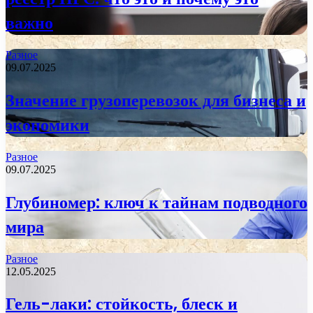
важно
Разное
09.07.2025
Значение грузоперевозок для бизнеса и
экономики
Разное
09.07.2025
Глубиномер: ключ к тайнам подводного
мира
Разное
12.05.2025
Гель-лаки: стойкость, блеск и