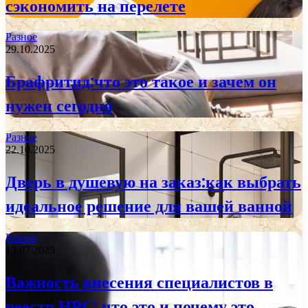
сэкономить на перелете
Разное
29.10.2025
Брафритид:что это такое и зачем он
нужен сегодня
Разное
22.10.2025
Дверь в душевую на заказ:как выбрать
идеальное решение для вашей ванной
Разное
13.07.2025
Важность внесения специалистов в
реестр НРС: что это и почему это