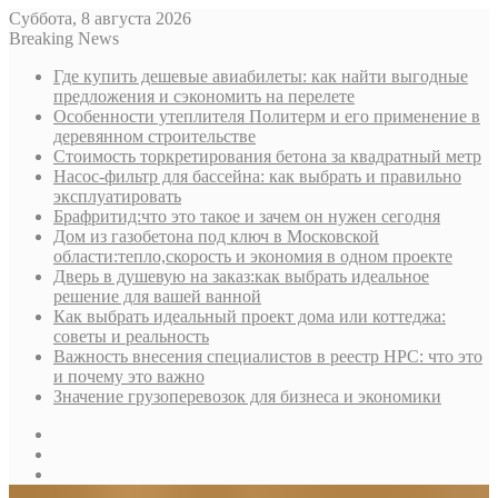
Суббота, 8 августа 2026
Breaking News
Где купить дешевые авиабилеты: как найти выгодные
предложения и сэкономить на перелете
Особенности утеплителя Политерм и его применение в
деревянном строительстве
Стоимость торкретирования бетона за квадратный метр
Насос-фильтр для бассейна: как выбрать и правильно
эксплуатировать
Брафритид:что это такое и зачем он нужен сегодня
Дом из газобетона под ключ в Московской
области:тепло,скорость и экономия в одном проекте
Дверь в душевую на заказ:как выбрать идеальное
решение для вашей ванной
Как выбрать идеальный проект дома или коттеджа:
советы и реальность
Важность внесения специалистов в реестр НРС: что это
и почему это важно
Значение грузоперевозок для бизнеса и экономики
Sidebar
Random
Article
Log
In