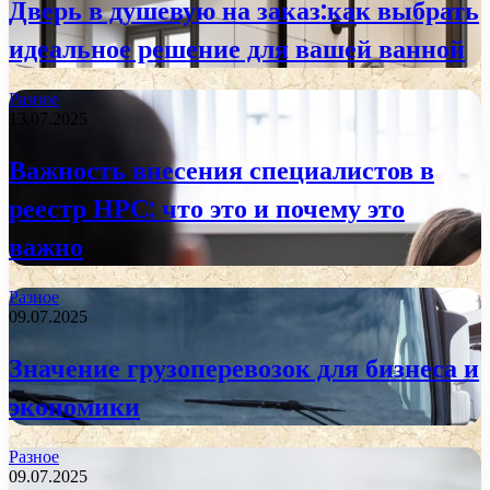
Дверь в душевую на заказ:как выбрать
идеальное решение для вашей ванной
Разное
13.07.2025
Важность внесения специалистов в
реестр НРС: что это и почему это
важно
Разное
09.07.2025
Значение грузоперевозок для бизнеса и
экономики
Разное
09.07.2025