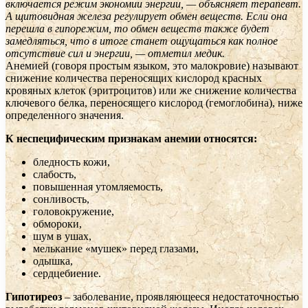
включается режим экономии энергии, — объясняет терапевт.
А щитовидная железа регулирует обмен веществ. Если она
перешла в гипорежим, то обмен веществ также будет
замедляться, что в итоге станет ощущаться как полное
отсутствие сил и энергии, — отметил медик.
Анемией (говоря простым языком, это малокровие) называют
снижение количества переносящих кислород красных
кровяных клеток (эритроцитов) или же снижение количества
ключевого белка, переносящего кислород (гемоглобина), ниже
определенного значения.
К неспецифическим признакам анемии относятся:
бледность кожи,
слабость,
повышенная утомляемость,
сонливость,
головокружение,
обмороки,
шум в ушах,
мелькание «мушек» перед глазами,
одышка,
сердцебиение.
Гипотиреоз
– заболевание, проявляющееся недостаточностью