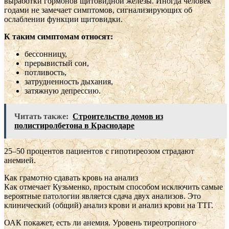
выработки гормонов щитовидной железы. Иногда человек
годами не замечает симптомов, сигнализирующих об
ослаблении функции щитовидки.
К таким симптомам относят:
бессонницу,
прерывистый сон,
потливость,
затрудненность дыхания,
затяжную депрессию.
Читать также:
Строительство домов из
полистиролбетона в Краснодаре
25–50 процентов пациентов с гипотиреозом страдают
анемией.
Как грамотно сдавать кровь на анализ
Как отмечает Кузьменко, простым способом исключить самые
вероятные патологии является сдача двух анализов. Это
клинический (общий) анализ крови и анализ крови на ТТГ.
ОАК покажет, есть ли анемия. Уровень тиреотропного