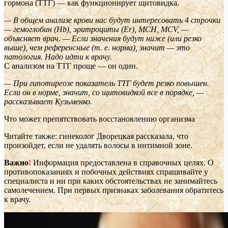
гормона (ТТГ) — как функционирует щитовидка.
— В общем анализе крови нас будут интересовать 4 строчки
— гемоглобин (Hb), эритроциты (Er), MCH, MCV, —
объясняет врач. — Если значения будут ниже (или резко
выше), чем референсные (т. е. норма), значит — это
патология. Надо идти к врачу.
С анализом на ТТГ проще — он один.
— При гипотиреозе показатель ТТГ будет резко повышен.
Если он в норме, значит, со щитовидкой все в порядке, —
рассказывает Кузьменко.
Что может препятствовать восстановлению организма
Читайте также: гинеколог Дворецкая рассказала, что
произойдет, если не удалять волосы в интимной зоне.
Важно
!
Информация предоставлена в справочных целях. О
противопоказаниях и побочных действиях спрашивайте у
специалиста и ни при каких обстоятельствах не занимайтесь
самолечением. При первых признаках заболевания обратитесь
к врачу.