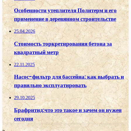
Особенности утеплителя Политерм и его
применение в деревянном строительстве
25.04.2026
Стоимость торкретирования бетона за
квадратный метр
22.11.2025
Насос-фильтр для бассейна: как выбрать и
правильно эксплуатировать
29.10.2025
Брафритид:что это такое и зачем он нужен
сегодня