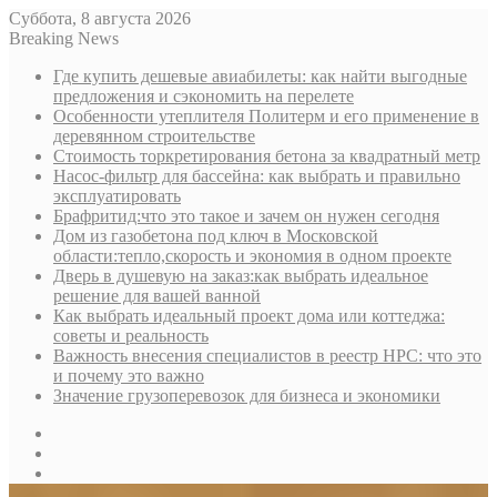
Суббота, 8 августа 2026
Breaking News
Где купить дешевые авиабилеты: как найти выгодные
предложения и сэкономить на перелете
Особенности утеплителя Политерм и его применение в
деревянном строительстве
Стоимость торкретирования бетона за квадратный метр
Насос-фильтр для бассейна: как выбрать и правильно
эксплуатировать
Брафритид:что это такое и зачем он нужен сегодня
Дом из газобетона под ключ в Московской
области:тепло,скорость и экономия в одном проекте
Дверь в душевую на заказ:как выбрать идеальное
решение для вашей ванной
Как выбрать идеальный проект дома или коттеджа:
советы и реальность
Важность внесения специалистов в реестр НРС: что это
и почему это важно
Значение грузоперевозок для бизнеса и экономики
Sidebar
Random
Article
Log
In