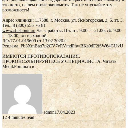
это не то, на чем стоит экономить. Так не упускайте эту
возможность!
Адрес клиники: 117588, г. Москва, ул. Ясногорская, д. 5, эт. 3.
Тел.: 8 (800) 555-76-81
www.shishonin.ru
Часы работы: Пн.-пт: 9.00 — 21.00; сб: 9.00
— 18.00; вс: выходной.
ЛО-77-01-019609 от 13.02.2020 г.
Реклама. Pb3XmBtzt7p2CV7yRVmdPhwBKs9dF2iSW64GUvU
ИМЕЮТСЯ ПРОТИВОПОКАЗАНИЯ.
ПРОКОНСУЛЬТИРУЙТЕСЬ У СПЕЦИАЛИСТА.
Читать
MedikForum.ru в
admin
17.04.2023
12
4 minutes read