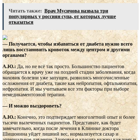
Читать также:
Врач Мусичова назвала три
популярных у россиян супа, от которых лучше
отказаться
— Получается, чтобы избавиться от диабета нужно всего
лишь восстановить кровоток между центром и другими
органами?
А.Ю.:
Да, но не всё так просто. Большинство пациентов
обращается к врачу уже на поздней стадии заболевания, когда
маховик болезни уже запущен, развились многочисленные
осложнения от диабета, такие как нейропатия, офтальмопатия,
нефропатия. И мы учитываем все эти факторы при выборе
немедикаментозной терапии.
— И можно выздороветь?
А.Ю.:
Конечно, это подтверждает многолетний опыт и более
тысячи вылеченных пациентов. Представьте, как будет
замечательно, когда после лечения в Клинике доктора
Шишонина уйдет лишний вес, нормализуется сахар и
артериальное давление. Здоровье и красота нужны каждому и