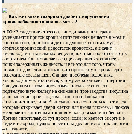
— Как же связан сахарный диабет с нарушением
кровоснабжения головного мозга?
А.Ю.:
В следствие стрессов, гиподинамии или травм
уменьшается приток крови и питательных веществ в мозг и
рано или поздно происходит следующее: гипоталамус,
отмечая хронический недостаток кровотока, а значит
кислорода и питательных веществ, начинает бороться с этим
состоянием. Он заставляет сердце сокращаться сильнее, а
почки задерживать жидкость, и все это для того, чтобы
повысить давление и хоть как-то протолкнуть кровь через
пережатые сосуды шеи. Однако, проблема недостатка
кислорода в мозге остается, к тому же возникает гипертония.
Следующим шагом гипоталамус посылает сигнал в
поджелудочную железу на снижение производства инсулина
и повышение производства глюкагона. Глюкагон –
антагонист инсулина. А инсулин, это тот пропуск, тот ключ,
который открывает двери клетки для входа глюкозы. Глюкоза
же является клеточным топливом, как для машины бензин.
Логика гипоталамуса тут проста: если не хватает энергии в
виде кислорода, нужно перейти на другой источник энергии
– на глюкозу.