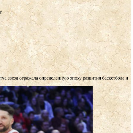
т
атча звезд отражала определенную эпоху развития баскетбола и