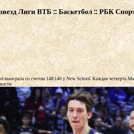
везд Лиги ВТБ :: Баскетбол :: РБК Спор
ol выиграла со счетом 148:140 у New School. Каждая четверть М
овости