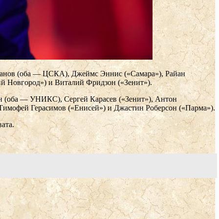
банов (оба — ЦСКА), Джеймс Эннис («Самара»), Райан
й Новгород») и Виталий Фридзон («Зенит»).
 (оба — УНИКС), Сергей Карасев («Зенит»), Антон
имофей Герасимов («Енисей») и Джастин Роберсон («Парма»).
ата.