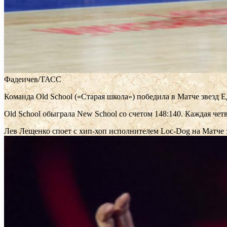
Фадеичев/ТАСС
Команда Old School («Старая школа») победила в Матче звезд
Old School обыграла New School со счетом 148:140. Каждая че
Лев Лещенко споет с хип-хоп исполнителем Loc-Dog на Матче