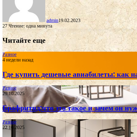
admin
19.02.2023
27
Чтение: одна минута
Читайте еще
Разное
4 недели назад
Где купить дешевые авиабилеты: как н
Разное
29.10.2025
Брафритид:что это такое и зачем он ну
Разное
22.10.2025