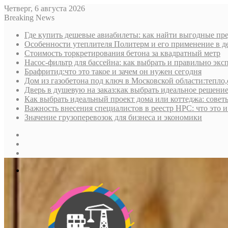
Четверг, 6 августа 2026
Breaking News
Где купить дешевые авиабилеты: как найти выгодные пре
Особенности утеплителя Политерм и его применение в д
Стоимость торкретирования бетона за квадратный метр
Насос-фильтр для бассейна: как выбрать и правильно экс
Брафритид:что это такое и зачем он нужен сегодня
Дом из газобетона под ключ в Московской области:тепло,
Дверь в душевую на заказ:как выбрать идеальное решени
Как выбрать идеальный проект дома или коттеджа: совет
Важность внесения специалистов в реестр НРС: что это 
Значение грузоперевозок для бизнеса и экономики
Sidebar
Random
Article
Log
In
Меню