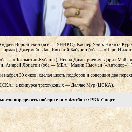
, Андрей Воронцевич (все — УНИКС), Каспер Уэйр, Никита Кур
«Парма»), Джермейн Лав, Евгений Бабурин (оба — «Пари Нижни
оба — «Локомотив-Кубань»), Ненад Димитриевич, Дэрил Мэйкон
н, Андрей Лопатин (оба — МБА), Малик Ньюман («Автодор»), Т
набрал 30 очков, сделал шесть подборов и совершил два перехв
(ЦСКА), а конкурса трехочковых — Даллас Мур (ЦСКА).
могли определить победителя :: Футбол :: РБК Спорт