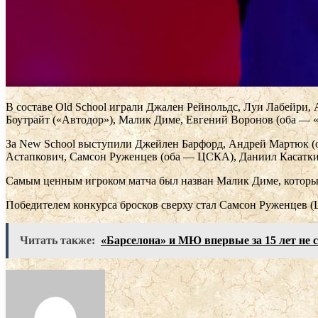
В составе Old School играли Джален Рейнольдс, Луи Лабейри
Боутрайт («Автодор»), Малик Диме, Евгений Воронов (оба — 
За New School выступили Джейлен Барфорд, Андрей Мартюк (
Астапкович, Самсон Руженцев (оба — ЦСКА), Даниил Касатки
Самым ценным игроком матча был назван Малик Диме, который 
Победителем конкурса бросков сверху стал Самсон Руженцев 
Читать также:
«Барселона» и МЮ впервые за 15 лет не с