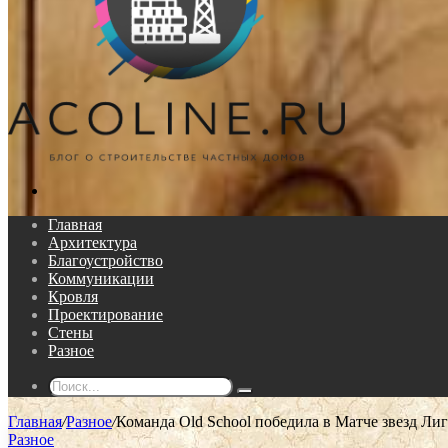
Поиск...
Главная
Архитектура
Благоустройство
Коммуникации
Кровля
Проектирование
Стены
Разное
Поиск...
Главная
/
Разное
/
Команда Old School победила в Матче звезд Лиг
Разное