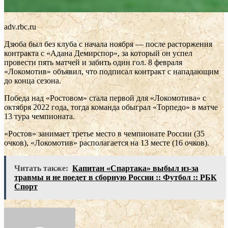
adv.rbc.ru
Дзюба был без клуба с начала ноября — после расторжения
контракта с «Адана Демирспор», за который он успел
провести пять матчей и забить один гол. 8 февраля
«Локомотив» объявил, что подписал контракт с нападающим
до конца сезона.
Победа над «Ростовом» стала первой для «Локомотива» с
октября 2022 года, тогда команда обыграл «Торпедо» в матче
13 тура чемпионата.
«Ростов» занимает третье место в чемпионате России (35
очков), «Локомотив» располагается на 13 месте (16 очков).
Читать также:
Капитан «Спартака» выбыл из-за
травмы и не поедет в сборную России :: Футбол :: РБК
Спорт