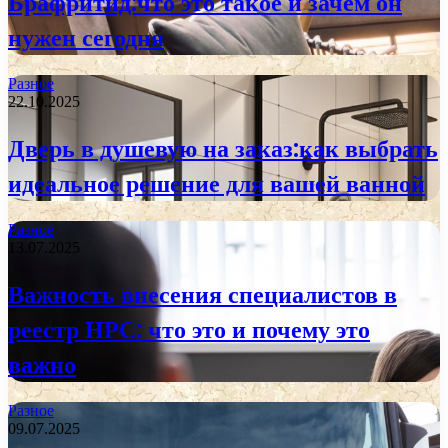
Брафритид:что это такое и зачем он
нужен сегодня
Разное
22.10.2025
Дверь в душевую на заказ:как выбрать
идеальное решение для вашей ванной
Разное
13.07.2025
Важность внесения специалистов в
реестр НРС: что это и почему это
важно
Разное
09.07.2025