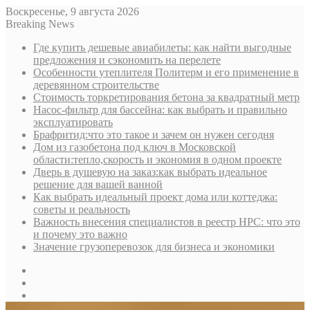
Воскресенье, 9 августа 2026
Breaking News
Где купить дешевые авиабилеты: как найти выгодные
предложения и сэкономить на перелете
Особенности утеплителя Политерм и его применение в
деревянном строительстве
Стоимость торкретирования бетона за квадратный метр
Насос-фильтр для бассейна: как выбрать и правильно
эксплуатировать
Брафритид:что это такое и зачем он нужен сегодня
Дом из газобетона под ключ в Московской
области:тепло,скорость и экономия в одном проекте
Дверь в душевую на заказ:как выбрать идеальное
решение для вашей ванной
Как выбрать идеальный проект дома или коттеджа:
советы и реальность
Важность внесения специалистов в реестр НРС: что это
и почему это важно
Значение грузоперевозок для бизнеса и экономики
Sidebar
Random
Article
Log
In