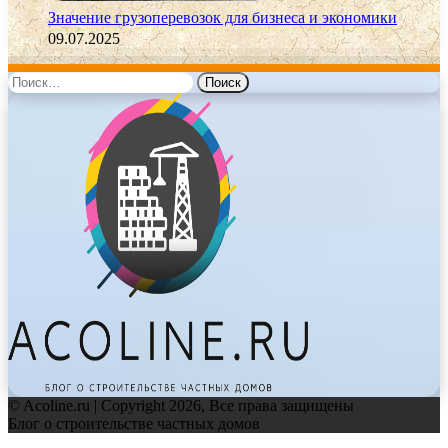
Значение грузоперевозок для бизнеса и экономики
09.07.2025
Найти:
© Acoline.ru | Copyright 2026, Все права защищены
Блог о строительстве частных домов
Facebook
Twitter
WhatsApp
Telegram
Back