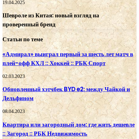
19.04.2025
Шевроле из Китая: новый взгляд на
проверенный бренд
Статьи по теме
«Адмирал» выиграл первый за шесть лет матч в
плей-офф КХЛ :: Хоккей :: РБК Спорт
02.03.2023
Обновленный хэтчбек BYD e2: между Чайкой и
Дельфином
08.04.2023
Квартира или загородный дом: где жить дешевле
:: Загород :: РБК Недвижимость