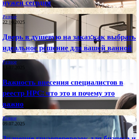
нужен сегодня
Разное
22.10.2025
Дверь в душевую на заказ:как выбрать
идеальное решение для вашей ванной
Разное
13.07.2025
Важность внесения специалистов в
реестр НРС: что это и почему это
важно
Разное
09.07.2025
Значение грузоперевозок для бизнеса и