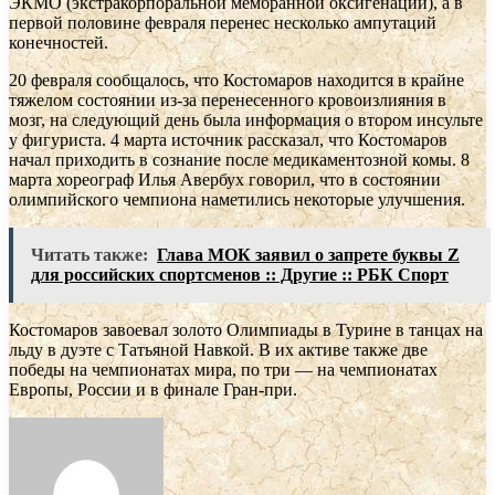
ЭКМО (экстракорпоральной мембранной оксигенации), а в
первой половине февраля перенес несколько ампутаций
конечностей.
20 февраля сообщалось, что Костомаров находится в крайне
тяжелом состоянии из-за перенесенного кровоизлияния в
мозг, на следующий день была информация о втором инсульте
у фигуриста. 4 марта источник рассказал, что Костомаров
начал приходить в сознание после медикаментозной комы. 8
марта хореограф Илья Авербух говорил, что в состоянии
олимпийского чемпиона наметились некоторые улучшения.
Читать также:
Глава МОК заявил о запрете буквы Z
для российских спортсменов :: Другие :: РБК Спорт
Костомаров завоевал золото Олимпиады в Турине в танцах на
льду в дуэте с Татьяной Навкой. В их активе также две
победы на чемпионатах мира, по три — на чемпионатах
Европы, России и в финале Гран-при.