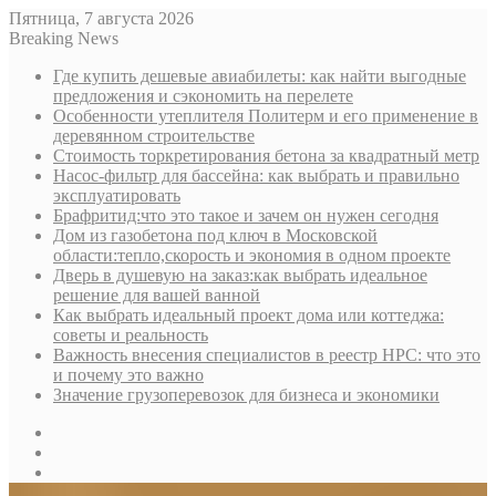
Пятница, 7 августа 2026
Breaking News
Где купить дешевые авиабилеты: как найти выгодные
предложения и сэкономить на перелете
Особенности утеплителя Политерм и его применение в
деревянном строительстве
Стоимость торкретирования бетона за квадратный метр
Насос-фильтр для бассейна: как выбрать и правильно
эксплуатировать
Брафритид:что это такое и зачем он нужен сегодня
Дом из газобетона под ключ в Московской
области:тепло,скорость и экономия в одном проекте
Дверь в душевую на заказ:как выбрать идеальное
решение для вашей ванной
Как выбрать идеальный проект дома или коттеджа:
советы и реальность
Важность внесения специалистов в реестр НРС: что это
и почему это важно
Значение грузоперевозок для бизнеса и экономики
Sidebar
Random
Article
Log
In