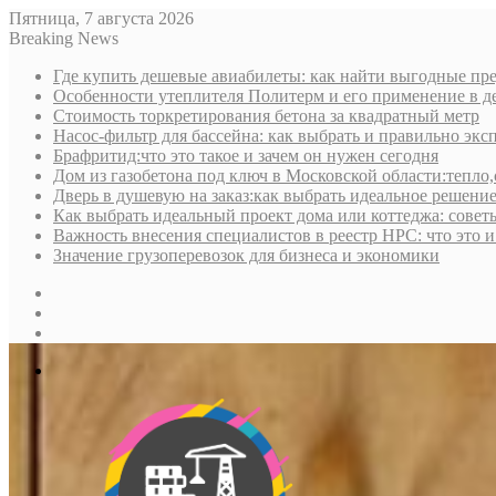
Пятница, 7 августа 2026
Breaking News
Где купить дешевые авиабилеты: как найти выгодные пре
Особенности утеплителя Политерм и его применение в д
Стоимость торкретирования бетона за квадратный метр
Насос-фильтр для бассейна: как выбрать и правильно экс
Брафритид:что это такое и зачем он нужен сегодня
Дом из газобетона под ключ в Московской области:тепло,
Дверь в душевую на заказ:как выбрать идеальное решени
Как выбрать идеальный проект дома или коттеджа: совет
Важность внесения специалистов в реестр НРС: что это 
Значение грузоперевозок для бизнеса и экономики
Sidebar
Random
Article
Log
In
Меню