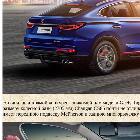
Это аналог и прямой конкурент знакомой нам модели Geely Tug
размеру колесной базы (2705 мм) Changan CS85 почти не отлича
имеет переднюю подвеску McPherson и заднюю многорычажку,