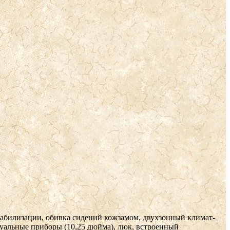
стабилизации, обивка сидений кожзамом, двухзонный климат-
туальные приборы (10,25 дюйма), люк, встроенный