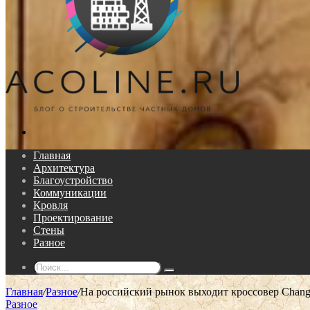
Поиск...
Главная
Архитектура
Благоустройство
Коммуникации
Кровля
Проектирование
Стены
Разное
Поиск...
Главная
/
Разное
/
На российский рынок выходит кроссовер Chan
Разное