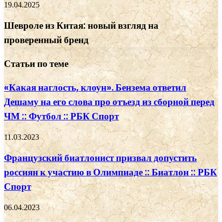
19.04.2025
Шевроле из Китая: новый взгляд на
проверенный бренд
Статьи по теме
«Какая наглость, клоун». Бензема ответил
Дешаму на его слова про отъезд из сборной перед
ЧМ :: Футбол :: РБК Спорт
11.03.2023
Французский биатлонист призвал допустить
россиян к участию в Олимпиаде :: Биатлон :: РБК
Спорт
06.04.2023