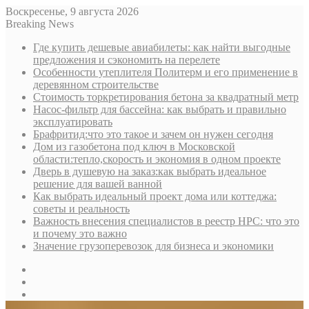
Воскресенье, 9 августа 2026
Breaking News
Где купить дешевые авиабилеты: как найти выгодные
предложения и сэкономить на перелете
Особенности утеплителя Политерм и его применение в
деревянном строительстве
Стоимость торкретирования бетона за квадратный метр
Насос-фильтр для бассейна: как выбрать и правильно
эксплуатировать
Брафритид:что это такое и зачем он нужен сегодня
Дом из газобетона под ключ в Московской
области:тепло,скорость и экономия в одном проекте
Дверь в душевую на заказ:как выбрать идеальное
решение для вашей ванной
Как выбрать идеальный проект дома или коттеджа:
советы и реальность
Важность внесения специалистов в реестр НРС: что это
и почему это важно
Значение грузоперевозок для бизнеса и экономики
Sidebar
Random
Article
Log
In