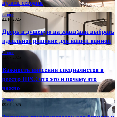
нужен сегодня
Разное
22.10.2025
Дверь в душевую на заказ:как выбрать
идеальное решение для вашей ванной
Разное
13.07.2025
Важность внесения специалистов в
реестр НРС: что это и почему это
важно
Разное
09.07.2025
Значение грузоперевозок для бизнеса и