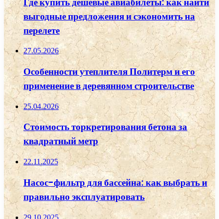
Где купить дешевые авиабилеты: как найти
выгодные предложения и сэкономить на
перелете
27.05.2026
Особенности утеплителя Политерм и его
применение в деревянном строительстве
25.04.2026
Стоимость торкретирования бетона за
квадратный метр
22.11.2025
Насос-фильтр для бассейна: как выбрать и
правильно эксплуатировать
29.10.2025