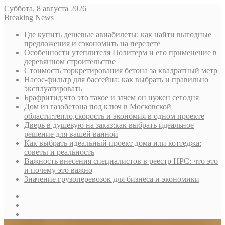
Суббота, 8 августа 2026
Breaking News
Где купить дешевые авиабилеты: как найти выгодные
предложения и сэкономить на перелете
Особенности утеплителя Политерм и его применение в
деревянном строительстве
Стоимость торкретирования бетона за квадратный метр
Насос-фильтр для бассейна: как выбрать и правильно
эксплуатировать
Брафритид:что это такое и зачем он нужен сегодня
Дом из газобетона под ключ в Московской
области:тепло,скорость и экономия в одном проекте
Дверь в душевую на заказ:как выбрать идеальное
решение для вашей ванной
Как выбрать идеальный проект дома или коттеджа:
советы и реальность
Важность внесения специалистов в реестр НРС: что это
и почему это важно
Значение грузоперевозок для бизнеса и экономики
Sidebar
Random
Article
Log
In