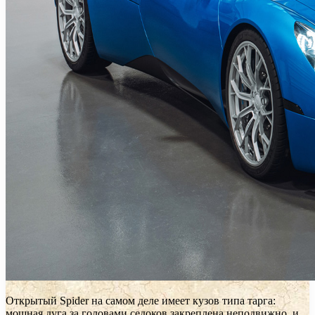
Открытый Spider на самом деле имеет кузов типа тарга:
мощная дуга за головами седоков закреплена неподвижно, и