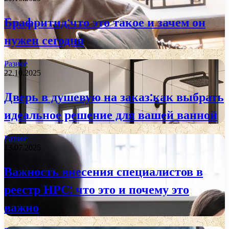
Брафритид:что это такое и зачем он
нужен сегодня
Разное
22.10.2025
Дверь в душевую на заказ:как выбрать
идеальное решение для вашей ванной
Разное
13.07.2025
Важность внесения специалистов в
реестр НРС: что это и почему это
важно