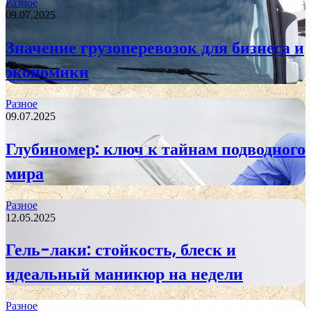
Разное
09.07.2025
Значение грузоперевозок для бизнеса и
экономики
Разное
09.07.2025
Глубиномер: ключ к тайнам подводного
мира
Разное
12.05.2025
Гель-лаки: стойкость, блеск и
идеальный маникюр на недели
Разное