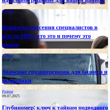
Разное
13.07.2025
Важность внесения специалистов в
реестр НРС: что это и почему это
важно
Разное
09.07.2025
Значение грузоперевозок для бизнеса и
экономики
Разное
09.07.2025
Глубиномер: ключ к тайнам подводного