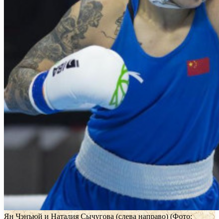
Ян Чэнъюй и Наталия Сычугова (слева направо)
(Фото: