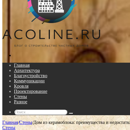
Поиск...
Главная
Архитектура
Благоустройство
Коммуникации
Кровля
Проектирование
Стены
Разное
Поиск...
Главная
/
Стены
/
Дом из керамоблока: преимущества и недостатк
Стены