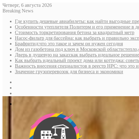
Четверг, 6 августа 2026
Breaking News
Где купить дешевые авиабилеты: как найти выгодные пре
Особенности утеплителя Политерм и его применение в д
Стоимость торкретирования бетона за квадратный метр
Насос-фильтр для бассейна: как выбрать и правильно экс
Брафритид:что это такое и зачем он нужен сегодня
Дом из газобетона под ключ в Московской области:тепло,
Дверь в душевую на заказ:как выбрать идеальное решени
Как выбрать идеальный проект дома или коттеджа: совет
Важность внесения специалистов в реестр НРС: что это 
Значение грузоперевозок для бизнеса и экономики
Sidebar
Random
Article
Log
In
Меню