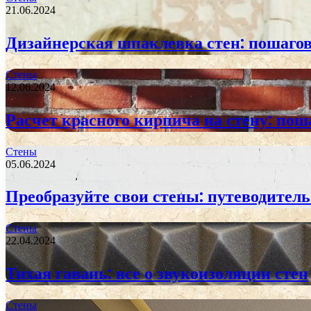
21.06.2024
Дизайнерская шпаклевка стен: пошагов
Стены
12.06.2024
Расчет красного кирпича на стену: пош
Стены
05.06.2024
Преобразуйте свои стены: путеводитель
Стены
22.04.2024
Тихая гавань: все о звукоизоляции стен
Стены