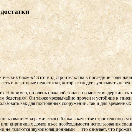
едостатки
амических блоков? Этот вид строительства в последние годы на
сть и некоторые недостатки, которые следует учитывать перед
в. Например, он очень пожаробезопасен и может выдерживать э
 бедствиям. Он также чрезвычайно прочен и устойчив к гниению
спользовать как для постоянных сооружений, так и для временн
спользованием керамического блока в качестве строительного ма
х или кирпичных домов из-за необходимости использования спе
они не являются звукоизоляционными — это означает, что прожи