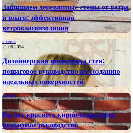
Защищаем деревянные стены от ветра
и влаги: эффективная
ветровлагоизоляция
Стены
21.06.2024
Дизайнерская шпаклевка стен:
пошаговое руководство по созданию
идеальных поверхностей
Стены
12.06.2024
Расчет красного кирпича на стену:
пошаговое руководство