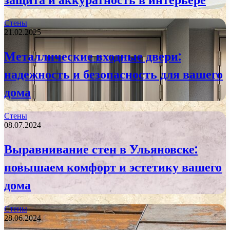
Стены
21.02.2025
Металлические входные двери:
надежность и безопасность для вашего
дома
Стены
08.07.2024
Выравнивание стен в Ульяновске:
повышаем комфорт и эстетику вашего
дома
Стены
28.06.2024