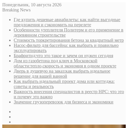
Понедельник, 10 августа 2026
Breaking News
Где купить дешевые авиабилеты: как найти выгодные
предложения и сэкономить на перелете
Особенности утеплителя Политерм и его применение в
деревянном строительстве
Стоимость торкретирования бетона за квадратный метр
Насос-фильтр для бассейна: как выбрать и правильно
эксплуатировать
Брафритид:что это такое и зачем он нужен сегодня
Дом из газобетона под ключ в Московской
области:тепло,скорость и экономия в одном проекте
Дверь в душевую на заказ:как выбрать идеальное
решение для вашей ванной
Как выбрать идеальный проект дома или коттеджа:
советы и реальность
Важность внесения специалистов в реестр НРС: что это
и почему это важно
Значение грузоперевозок для бизнеса и экономики
Sidebar
Random
Article
Log
In