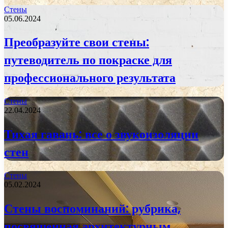
Стены
05.06.2024
Преобразуйте свои стены:
путеводитель по покраске для
профессионального результата
Стены
22.04.2024
Тихая гавань: все о звукоизоляции
стен
Стены
05.02.2024
Стены воспоминаний: рубрика,
посвященная архитектурным