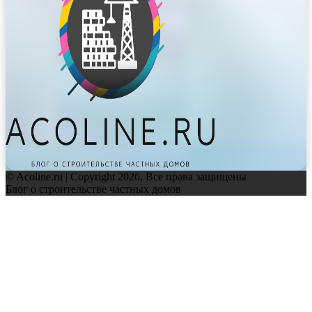
© Acoline.ru | Copyright 2026, Все права защищены
Блог о строительстве частных домов
Facebook
Twitter
WhatsApp
Telegram
Back
to
top
button