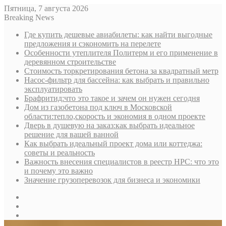
Пятница, 7 августа 2026
Breaking News
Где купить дешевые авиабилеты: как найти выгодные
предложения и сэкономить на перелете
Особенности утеплителя Политерм и его применение в
деревянном строительстве
Стоимость торкретирования бетона за квадратный метр
Насос-фильтр для бассейна: как выбрать и правильно
эксплуатировать
Брафритид:что это такое и зачем он нужен сегодня
Дом из газобетона под ключ в Московской
области:тепло,скорость и экономия в одном проекте
Дверь в душевую на заказ:как выбрать идеальное
решение для вашей ванной
Как выбрать идеальный проект дома или коттеджа:
советы и реальность
Важность внесения специалистов в реестр НРС: что это
и почему это важно
Значение грузоперевозок для бизнеса и экономики
Sidebar
Random
Article
Log
In