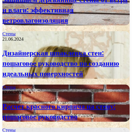
и влаги: эффективная
ветровлагоизоляция
Стены
21.06.2024
Дизайнерская шпаклевка стен:
пошаговое руководство по созданию
идеальных поверхностей
Стены
12.06.2024
Расчет красного кирпича на стену:
пошаговое руководство
Стены