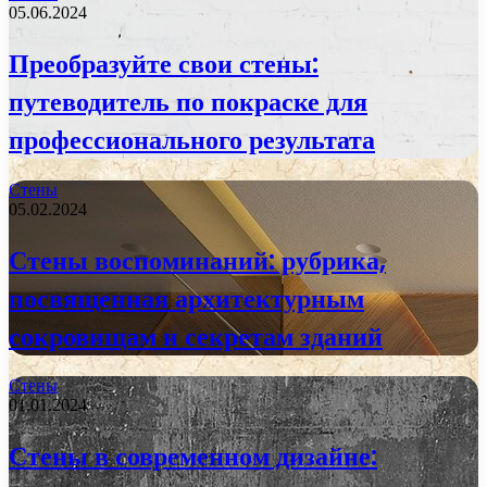
05.06.2024
Преобразуйте свои стены:
путеводитель по покраске для
профессионального результата
Стены
05.02.2024
Стены воспоминаний: рубрика,
посвященная архитектурным
сокровищам и секретам зданий
Стены
01.01.2024
Стены в современном дизайне: